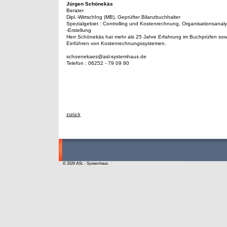
Jürgen Schönekäs
Berater
Dipl.-WirtschIng (MB), Geprüfter Bilanzbuchhalter
Spezialgebiet : Controlling und Kostenrechnung, Organisationsanal
-Erstellung
Herr Schönekäs hat mehr als 25 Jahre Erfahrung im Buchprüfen so
Einführen von Kostenrechnungssystemen.
schoenekaes@asl-systemhaus.de
Telefon : 06252 - 79 09 80
zurück
© 2026 ASL - Systemhaus