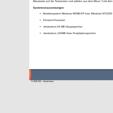
Maustaste auf die Testversion und wählen aus dem Menü "Link-Ziel 
Systemvoraussetzungen:
Betriebssystem Windows 98/ME/XP bzw. Windows NT/2000
Pentium-Prozessor
mindestens 64 MB Hauptspeicher
mindestens 100MB freier Festplattenspeicher
© 2026 ASL - Systemhaus