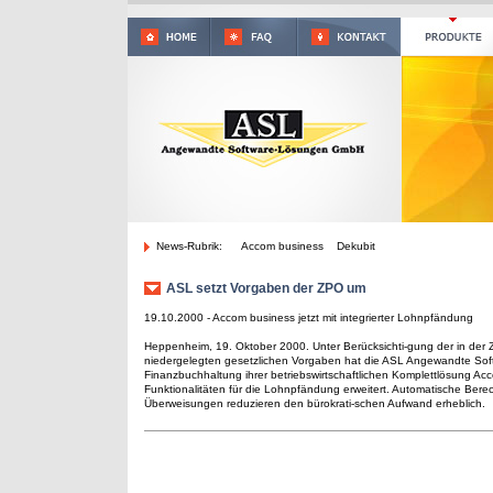
News-Rubrik:
Accom business Dekubit
ASL setzt Vorgaben der ZPO um
19.10.2000 - Accom business jetzt mit integrierter Lohnpfändung
Heppenheim, 19. Oktober 2000. Unter Berücksichti-gung der in der 
niedergelegten gesetzlichen Vorgaben hat die ASL Angewandte So
Finanzbuchhaltung ihrer betriebswirtschaftlichen Komplettlösung Ac
Funktionalitäten für die Lohnpfändung erweitert. Automatische Be
Überweisungen reduzieren den bürokrati-schen Aufwand erheblich.